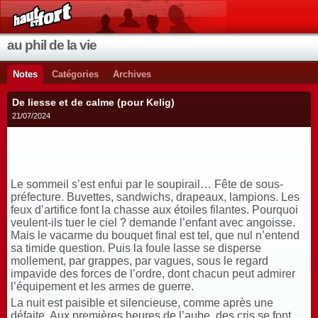
au phil de la vie
Notes
Catégories
Archives
De liesse et de calme (pour Kelig)
21/07/2024
Le sommeil s’est enfui par le soupirail… Fête de sous-
préfecture. Buvettes, sandwichs, drapeaux, lampions. Les
feux d’artifice font la chasse aux étoiles filantes. Pourquoi
veulent-ils tuer le ciel ? demande l’enfant avec angoisse.
Mais le vacarme du bouquet final est tel, que nul n’entend
sa timide question. Puis la foule lasse se disperse
mollement, par grappes, par vagues, sous le regard
impavide des forces de l’ordre, dont chacun peut admirer
l’équipement et les armes de guerre.
La nuit est paisible et silencieuse, comme après une
défaite. Aux premières heures de l’aube, des cris se font