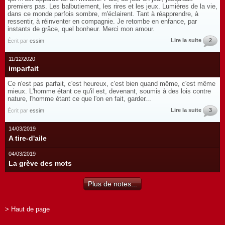
premiers pas. Les balbutiement, les rires et les jeux. Lumières de la vie,
dans ce monde parfois sombre, m'éclairent. Tant à réapprendre, à
ressentir, à réinventer en compagnie. Je retombe en enfance, par
instants de grâce, quel bonheur. Merci mon amour.
Lire la suite
2
Écrit par
essim
11/12/2020
imparfait
Ce n'est pas parfait, c'est heureux, c'est bien quand même, c'est même
mieux. L'homme étant ce qu'il est, devenant, soumis à des lois contre
nature, l'homme étant ce que l'on en fait, garder...
Lire la suite
3
Écrit par
essim
14/03/2019
A tire-d'aile
04/03/2019
La grève des mots
Plus de notes...
> Haut de page