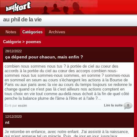
au phil de la vie
Notes
Catégories
Archives
Catégorie > poemes
28/12/2022
ça dépend pour chacun, mais enfin ?
combien nous sommes nous tus ? à portée de ciel au coeur des
accords à la portée du ciel au cœur des accorps combien nous-
sommes nous tus sommes-nous sommes, en somme ? sommes-nous
en sommeil en seum au cours s'échangent les actions à la Bourse de
Paris ou aux paris avec la vie au cours du temps toujours se redonne le
change quand ce n'est pas là c'est ailleurs nos actions comptent en
tous choix en vie tout comme au-delà nous échoit à la fin de quel côté
penche la balance plume de l'âme à l'être et à l'aile ?...
Lire la suite
0
Écrit par
essim
12/12/2020
nt
Je retombe en enfance, avec notre enfant. J'ai assisté à la naissance,
qui m'est apparue tel un miracle. Puis, de jour en jour, jusqu'aux