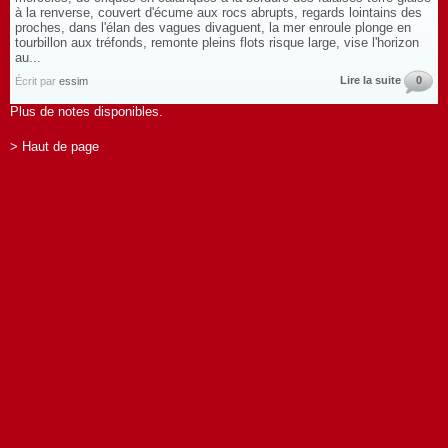
à la renverse, couvert d'écume aux rocs abrupts, regards lointains des
proches, dans l'élan des vagues divaguent, la mer enroule plonge en
tourbillon aux tréfonds, remonte pleins flots risque large, vise l'horizon
au...
Lire la suite
0
Écrit par
essim
Plus de notes disponibles.
> Haut de page