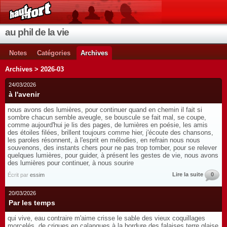
au phil de la vie
Notes
Catégories
Archives
Archives > 2026-03
24/03/2026
à l'avenir
nous avons des lumières, pour continuer quand en chemin il fait si
sombre chacun semble aveugle, se bouscule se fait mal, se coupe,
comme aujourd'hui je lis des pages, de lumières en poésie, les amis
des étoiles filées, brillent toujours comme hier, j'écoute des chansons,
les paroles résonnent, à l'esprit en mélodies, en refrain nous nous
souvenons, des instants chers pour ne pas trop tomber, pour se relever
quelques lumières, pour guider, à présent les gestes de vie, nous avons
des lumières pour continuer, à nous sourire
Lire la suite
0
Écrit par
essim
20/03/2026
Par les temps
qui vive, eau contraire m'aime crisse le sable des vieux coquillages
morcelés, de criques en calanques à la bordure des falaises terre glaise