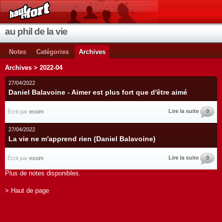
au phil de la vie
Notes
Catégories
Archives
Archives > 2022-04
27/04/2022
Daniel Balavoine - Aimer est plus fort que d'être aimé
Lire la suite
0
Écrit par
essim
27/04/2022
La vie ne m'apprend rien (Daniel Balavoine)
Lire la suite
0
Écrit par
essim
Plus de notes disponibles.
> Haut de page